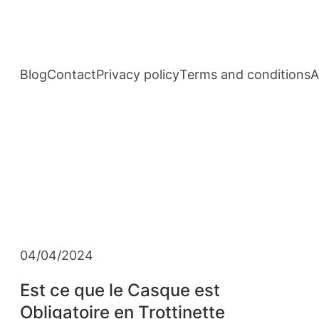
Aller
au
contenu
Blog
Contact
Privacy policy
Terms and conditions
A
04/04/2024
Est ce que le Casque est
Obligatoire en Trottinette