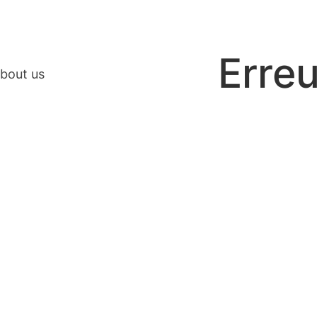
Erreu
bout us