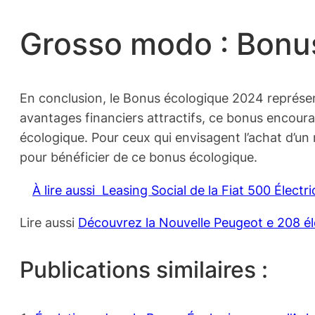
Grosso modo : Bonu
En conclusion, le Bonus écologique 2024 représen
avantages financiers attractifs, ce bonus encourag
écologique. Pour ceux qui envisagent l’achat d’un 
pour bénéficier de ce bonus écologique.
À lire aussi
Leasing Social de la Fiat 500 Élect
Lire aussi
Découvrez la Nouvelle Peugeot e 208 élect
Publications similaires :