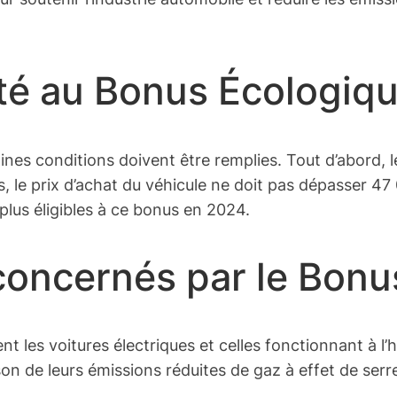
lité au Bonus Écologiq
aines conditions doivent être remplies. Tout d’abord, l
lus, le prix d’achat du véhicule ne doit pas dépasser 4
plus éligibles à ce bonus en 2024.
concernés par le Bonu
 les voitures électriques et celles fonctionnant à 
on de leurs émissions réduites de gaz à effet de se