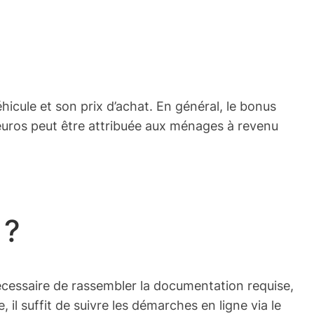
cule et son prix d’achat. En général, le bonus
uros peut être attribuée aux ménages à revenu
 ?
écessaire de rassembler la documentation requise,
il suffit de suivre les démarches en ligne via le