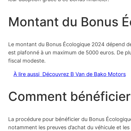
Montant du Bonus É
Le montant du Bonus Écologique 2024 dépend de pl
est plafonné à un maximum de 5000 euros. De plu
fiscal modeste.
À lire aussi
Découvrez B Van de Bako Motors
Comment bénéficier
La procédure pour bénéficier du Bonus Écologique
notamment les preuves d’achat du véhicule et les in