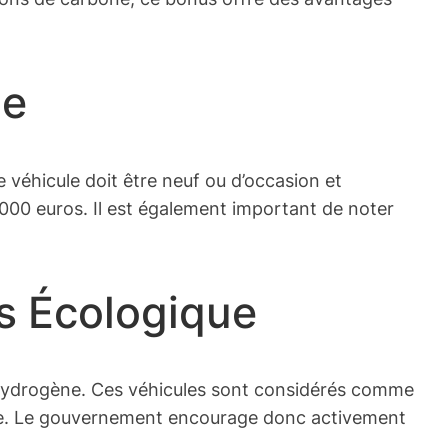
ue
e véhicule doit être neuf ou d’occasion et
7 000 euros. Il est également important de noter
s Écologique
l’hydrogène. Ces véhicules sont considérés comme
rre. Le gouvernement encourage donc activement