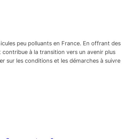
cules peu polluants en France. En offrant des
contribue à la transition vers un avenir plus
er sur les conditions et les démarches à suivre