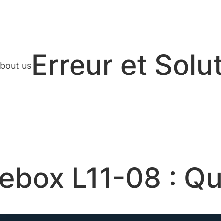
Erreur et Solu
bout us
ebox L11-08 : Que