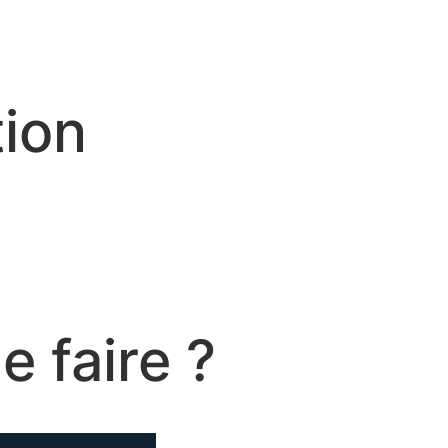
tion
 faire ?