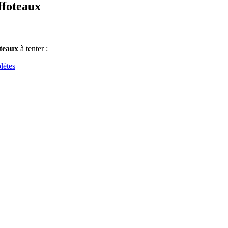
ffoteaux
oteaux
à tenter :
lètes