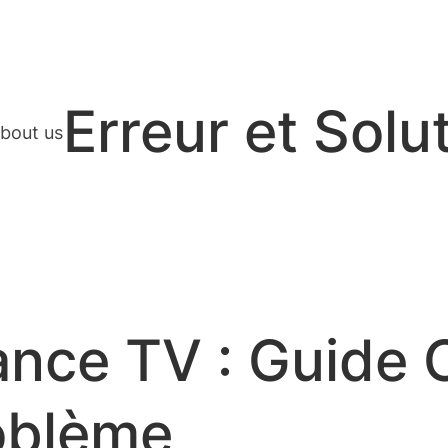
Erreur et Solu
bout us
ance TV : Guide 
oblème