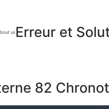
Erreur et Solu
bout us
terne 82 Chrono