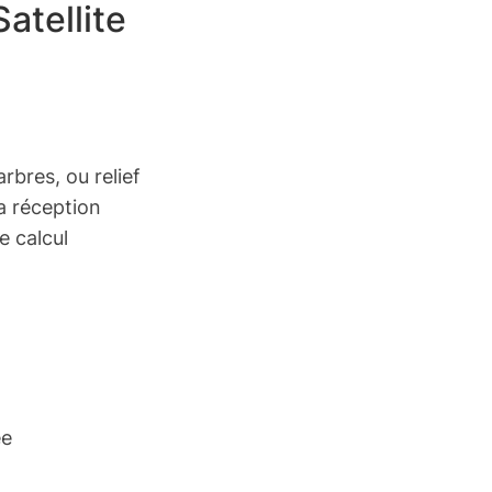
atellite
rbres, ou relief
a réception
e calcul
ée