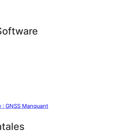
Software
e : GNSS Manquant
tales