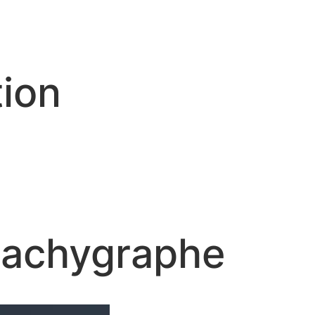
tion
tachygraphe