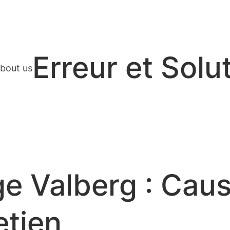
Erreur et Solu
bout us
ge Valberg : Caus
etien