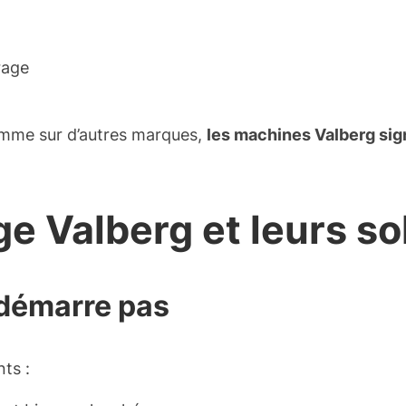
rage
comme sur d’autres marques,
les machines Valberg sig
ge Valberg et leurs so
e démarre pas
ts :