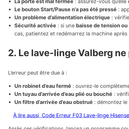
La porte est mal fermée
: assurez-vous qu’elle
Le bouton Start/Pause n’a pas été pressé
: ap
Un problème d’alimentation électrique
: vérifi
Sécurité activée
: si une
baisse de tension ou
cas, patientez et redémarrez la machine après
2. Le lave-linge Valberg ne
L’erreur peut être due à :
Un robinet d’eau fermé
: ouvrez-le complèteme
Un tuyau d’arrivée d’eau plié ou bouché
: vérif
Un filtre d’arrivée d’eau obstrué
: démontez le fi
À lire aussi
Code Erreur F03 Lave-linge Hisens
Après ces vérifications, lancez un programme cour