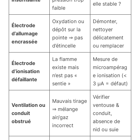
elle stable ?
faible
Oxydation ou
Démonter,
Électrode
dépôt sur la
nettoyer
d’allumage
pointe ⇒ pas
délicatement
encrassée
d’étincelle
ou remplacer
La flamme
Mesure de
Électrode
existe mais
microampérag
d’ionisation
n’est pas «
e ionisation (<
défaillante
sentie »
3 µA = défaut)
Vérifier
Mauvais tirage
Ventilation ou
ventouse &
⇒ mélange
conduit
conduit,
air/gaz
obstrué
absence de
incorrect
nid ou suie