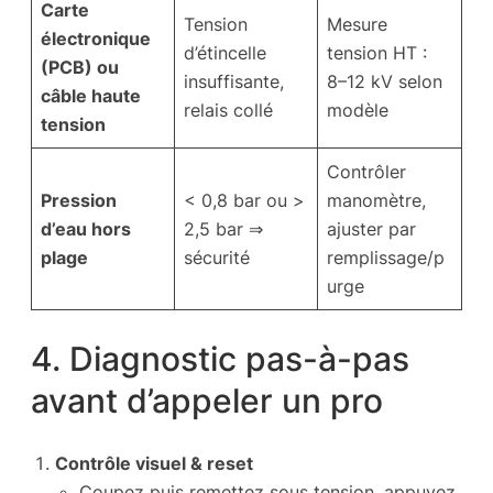
Carte
Tension
Mesure
électronique
d’étincelle
tension HT :
(PCB) ou
insuffisante,
8–12 kV selon
câble haute
relais collé
modèle
tension
Contrôler
Pression
< 0,8 bar ou >
manomètre,
d’eau hors
2,5 bar ⇒
ajuster par
plage
sécurité
remplissage/p
urge
4. Diagnostic pas-à-pas
avant d’appeler un pro
Contrôle visuel & reset
Coupez puis remettez sous tension, appuyez