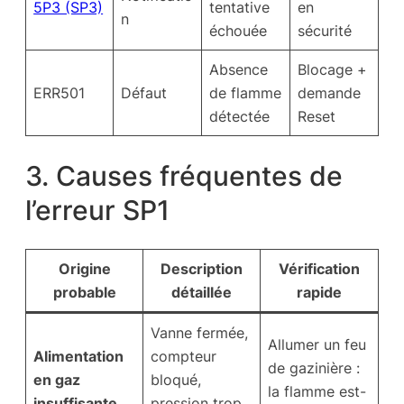
5P3 (SP3)
tentative
en
n
échouée
sécurité
Absence
Blocage +
ERR501
Défaut
de flamme
demande
détectée
Reset
3. Causes fréquentes de
l’erreur SP1
Origine
Description
Vérification
probable
détaillée
rapide
Vanne fermée,
Allumer un feu
Alimentation
compteur
de gazinière :
en gaz
bloqué,
la flamme est-
insuffisante
pression trop