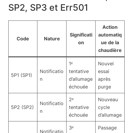
SP2, SP3 et Err501
Action
Significati
automatiq
Code
Nature
on
ue de la
chaudière
1ᵉ
Nouvel
Notificatio
tentative
essai
5P1 (SP1)
n
d’allumage
après
échouée
purge
2ᵉ
Nouveau
Notificatio
5P2 (SP2)
tentative
cycle
n
échouée
d’allumage
3ᵉ
Passage
Notificatio