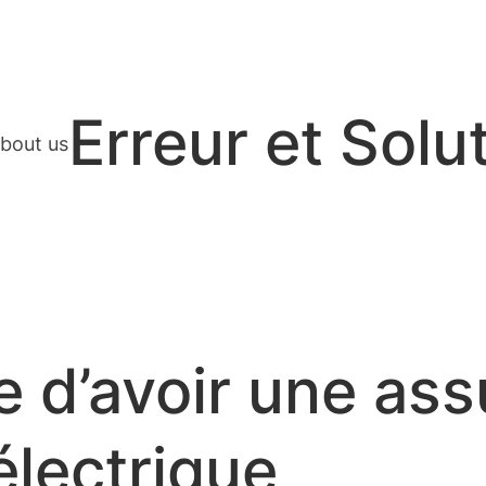
Erreur et Solu
bout us
ire d’avoir une a
électrique