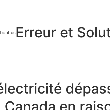
Erreur et Solu
bout us
électricité dépas
 Canada en raiso