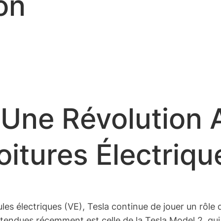
on
: Une Révolution
itures Électriqu
es électriques (VE), Tesla continue de jouer un rôle d
 attendues récemment est celle de la Tesla Model 2, qu