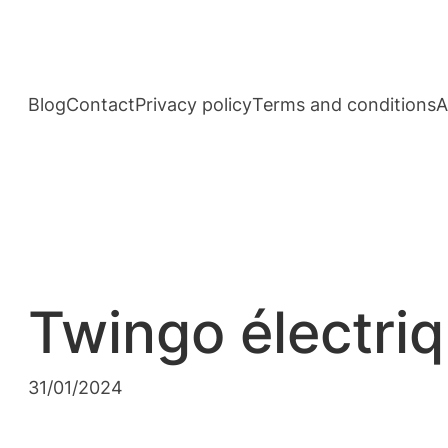
Aller
au
contenu
Blog
Contact
Privacy policy
Terms and conditions
A
Twingo électri
31/01/2024