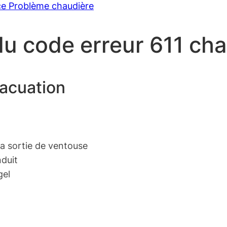
ce Problème chaudière
du code erreur 611 ch
vacuation
la sortie de ventouse
nduit
gel