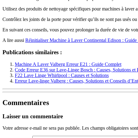
Utilisez des produits de nettoyage spécifiques pour machines à laver af
Contrôlez les joints de la porte pour vérifier qu’ils ne sont pas usés 
En suivant ces conseils, vous pouvez prolonger la durée de vie de votr
A lire aussi
Réinitialiser Machine à Laver Continental Edison : Guid
Publications similaires :
Machine A Laver Valberg Erreur E21 : Guide Complet
Code Erreur E36 sur Lave-Linge Bosch : Causes, Solutions et 
F22 Lave Linge Whirlpool : Causes et Solutions
Erreur Lave-linge Valberg : Causes, Solutions et Conseils d’Ent
Commentaires
Laisser un commentaire
Votre adresse e-mail ne sera pas publiée.
Les champs obligatoires son