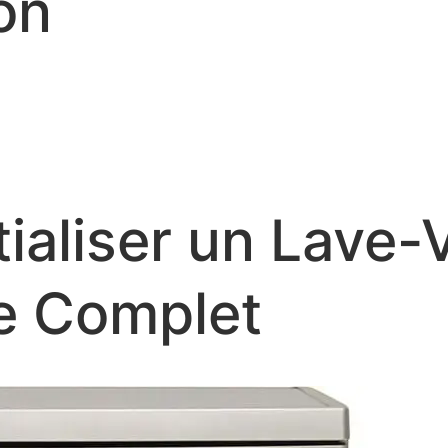
on
aliser un Lave-V
e Complet