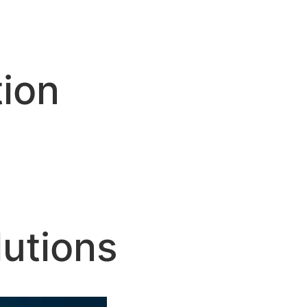
tion
lutions