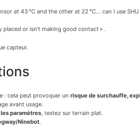
sor at 43 °C and the other at 22 °C… can I use SHU a
rly placed or isn’t making good contact » .
ue capteur.
tions
rie : cela peut provoquer un
risque de surchauffe, exp
age avant usage.
 les paramètres
, testez sur terrain plat.
Segway/Ninebot
.