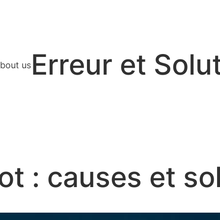
Erreur et Solu
bout us
ot : causes et so