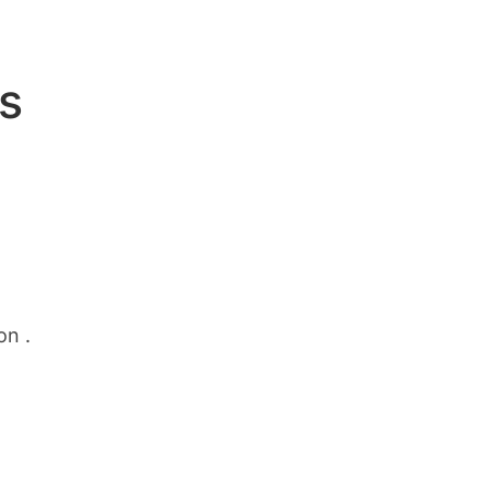
s
on .