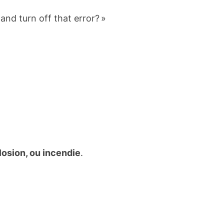
nd turn off that error? »
losion, ou incendie
.