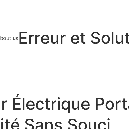
Erreur et Solu
bout us
 Électrique Port
ité Sans Souci