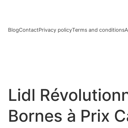
Aller
au
contenu
Blog
Contact
Privacy policy
Terms and conditions
A
Lidl Révolution
Bornes à Prix 