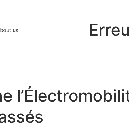
Erreu
bout us
ne l’Électromobil
Cassés