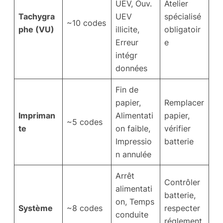
UEV, Ouv.
Atelier
Tachygra
UEV
spécialisé
~10 codes
phe (VU)
illicite,
obligatoir
Erreur
e
intégr
données
Fin de
papier,
Remplacer
Impriman
Alimentati
papier,
~5 codes
te
on faible,
vérifier
Impressio
batterie
n annulée
Arrêt
Contrôler
alimentati
batterie,
on, Temps
Système
~8 codes
respecter
conduite
réglement