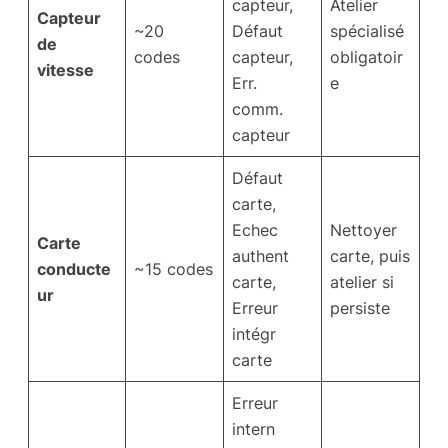
capteur,
Atelier
Capteur
~20
Défaut
spécialisé
de
codes
capteur,
obligatoir
vitesse
Err.
e
comm.
capteur
Défaut
carte,
Echec
Nettoyer
Carte
authent
carte, puis
conducte
~15 codes
carte,
atelier si
ur
Erreur
persiste
intégr
carte
Erreur
intern