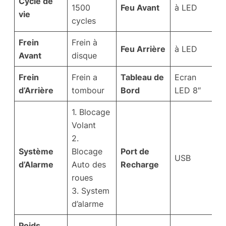
Cycle de
1500
Feu Avant
à LED
vie
cycles
Frein
Frein à
Feu Arrière
à LED
Avant
disque
Frein
Frein a
Tableau de
Ecran
d’Arrière
tombour
Bord
LED 8″
1. Blocage
Volant
2.
Système
Blocage
Port de
USB
d’Alarme
Auto des
Recharge
roues
3. System
d’alarme
Poids