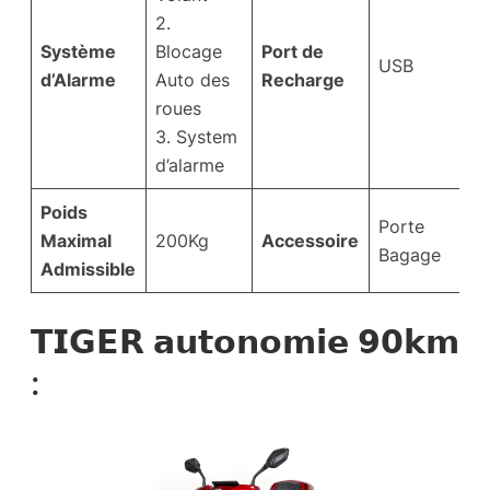
2.
Système
Blocage
Port de
USB
d’Alarme
Auto des
Recharge
roues
3. System
d’alarme
Poids
Porte
Maximal
200Kg
Accessoire
Bagage
Admissible
𝗧𝗜𝗚𝗘𝗥 𝗮𝘂𝘁𝗼𝗻𝗼𝗺𝗶𝗲 𝟵𝟬𝗸𝗺
: