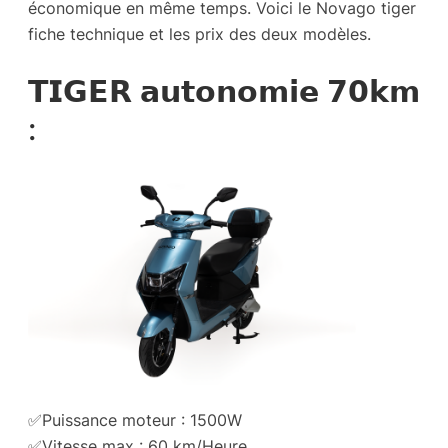
économique en même temps. Voici le Novago tiger
fiche technique et les prix des deux modèles.
𝗧𝗜𝗚𝗘𝗥 𝗮𝘂𝘁𝗼𝗻𝗼𝗺𝗶𝗲 𝟳𝟬𝗸𝗺
:
✅Puissance moteur : 1500W
✅Vitesse max : 60 km/Heure