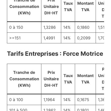
Taux
Montant
Unitai
Consommation
Unitaire
TVA
TVA
DH-
(KWh)
DH-HT
TTC
0 à 150
1,3286
14%
0,1860
1,5146
>=151
1,4991
14%
0,2099
1,709
Tarifs Entreprises : Force Motrice
Prix
Tranche de
Prix
Taux
Montant
Unitai
Consommation
Unitaire
TVA
TVA
DH-
(KWh)
DH-HT
TTC
0 à 100
1,1964
14%
0,1675
1,3639
101 à 500
1,2862
14%
0,1801
1,4663