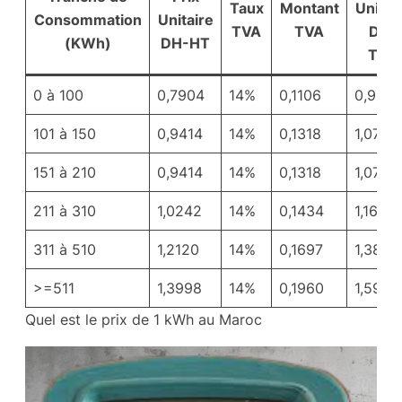
Taux
Montant
Unitai
Consommation
Unitaire
TVA
TVA
DH-
(KWh)
DH-HT
TTC
0 à 100
0,7904
14%
0,1106
0,901
101 à 150
0,9414
14%
0,1318
1,0732
151 à 210
0,9414
14%
0,1318
1,0732
211 à 310
1,0242
14%
0,1434
1,1676
311 à 510
1,2120
14%
0,1697
1,3817
>=511
1,3998
14%
0,1960
1,5958
Quel est le prix de 1 kWh au Maroc