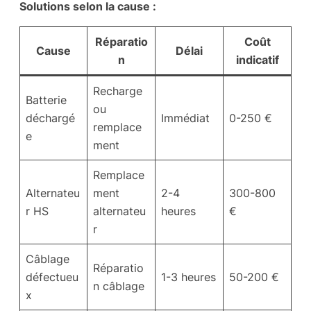
Solutions selon la cause :
Réparatio
Coût
Cause
Délai
n
indicatif
Recharge
Batterie
ou
déchargé
Immédiat
0-250 €
remplace
e
ment
Remplace
Alternateu
ment
2-4
300-800
r HS
alternateu
heures
€
r
Câblage
Réparatio
défectueu
1-3 heures
50-200 €
n câblage
x