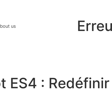
Erreu
bout us
ES4 : Redéfinir 