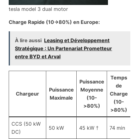
tesla model 3 dual motor
Charge Rapide (10->80%) en Europe:
À lire aussi
Leasing et Développement
Stratégique : Un Partenariat Prometteur
entre BYD et Arval
Temps
Vi
Puissance
de
Puissance
Moyenne
Chargeur
Charge
C
Maximale
(10-
(10-
>80%)
>80%)
>
CCS (50 kW
2
50 kW
45 kW †
74 min
DC)
k