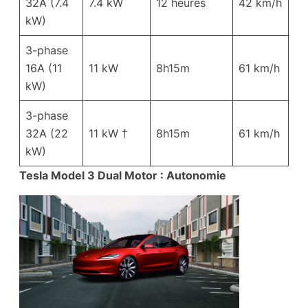
32A (7.4
7.4 kW
12 heures
42 km/h
kW)
3-phase
16A (11
11 kW
8h15m
61 km/h
kW)
3-phase
32A (22
11 kW †
8h15m
61 km/h
kW)
Tesla Model 3 Dual Motor : Autonomie