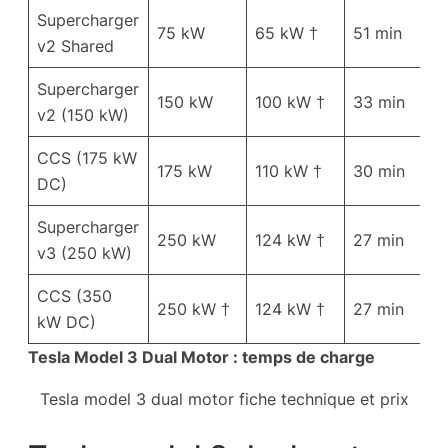
Supercharger
41
75 kW
65 kW †
51 min
v2 Shared
k
Supercharger
6
150 kW
100 kW †
33 min
v2 (150 kW)
k
CCS (175 kW
7
175 kW
110 kW †
30 min
DC)
k
Supercharger
77
250 kW
124 kW †
27 min
v3 (250 kW)
k
CCS (350
77
250 kW †
124 kW †
27 min
kW DC)
k
Tesla Model 3 Dual Motor : temps de charge
Tesla model 3 dual motor fiche technique et prix