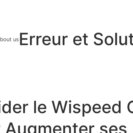
Erreur et Solu
bout us
er le Wispeed C
r Augmenter ses