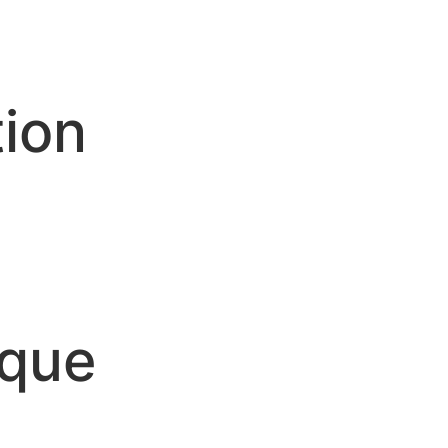
tion
ique