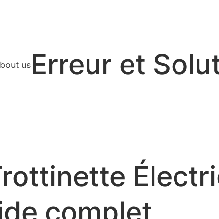
Erreur et Solu
bout us
rottinette Électr
ide complet