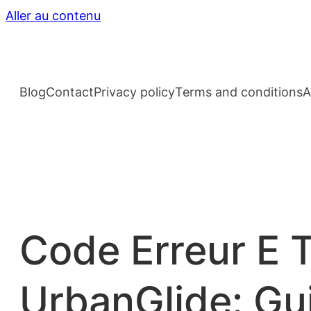
Aller au contenu
Blog
Contact
Privacy policy
Terms and conditions
A
Code Erreur E T
UrbanGlide: Gu