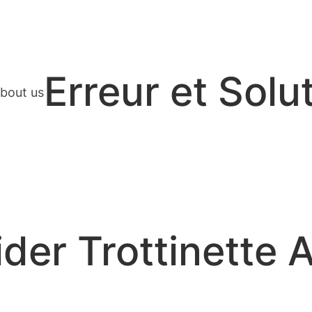
Erreur et Solu
bout us
der Trottinette