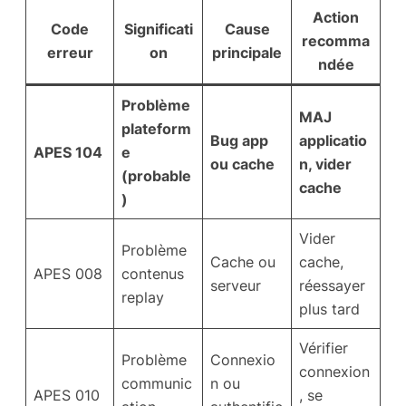
Action
Code
Significati
Cause
recomma
erreur
on
principale
ndée
Problème
MAJ
plateform
Bug app
applicatio
APES 104
e
ou cache
n, vider
(probable
cache
)
Vider
Problème
Cache ou
cache,
APES 008
contenus
serveur
réessayer
replay
plus tard
Vérifier
Problème
Connexio
connexion
communic
n ou
APES 010
, se