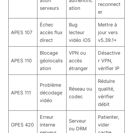
ation
authentific
reconnect
serveurs
ation
er
Échec
Bug
Mettre à
APES 107
accès flux
lecteur
jour vers
direct
vidéo iOS
v5.39.1+
Blocage
VPN ou
Désactive
APES 110
géolocalis
accès
r VPN,
ation
étranger
vérifier IP
Réduire
Problème
Réseau ou
qualité,
APES 111
décodage
codec
vérifier
vidéo
débit
Erreur
Patienter,
Serveur
OPES 420
interne
vider
ou DRM
serveur
cache