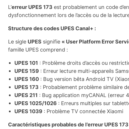
L’
erreur UPES 173
est probablement un code d’erre
dysfonctionnement lors de l’accès ou de la lectur
Structure des codes UPES Canal+ :
Le sigle
UPES
signifie
« User Platform Error Serv
famille UPES comprend :
UPES 101
: Problème droits d’accès ou restric
UPES 159
: Erreur lecture multi-appareils Sam
UPES 160
: Bug version bêta Android TV (Xia
UPES 173
: Probablement problème similaire de
UPES 211
: Bug application myCANAL (erreur 
UPES 1025/1026
: Erreurs multiples sur table
UPES 1039
: Problème TV connectée Xiaomi
Caractéristiques probables de l’erreur UPES 173 