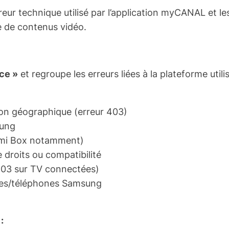
ur technique utilisé par l’application myCANAL et le
e de contenus vidéo.
ice »
et regroupe les erreurs liées à la plateforme uti
tion géographique (erreur 403)
sung
omi Box notamment)
 droits ou compatibilité
403 sur TV connectées)
ttes/téléphones Samsung
: