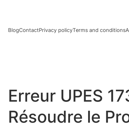
Aller
au
contenu
Blog
Contact
Privacy policy
Terms and conditions
A
Erreur UPES 17
Résoudre le Pr