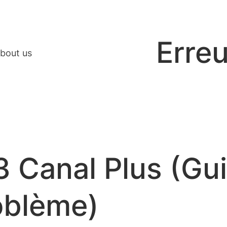
Erreu
bout us
3 Canal Plus (Gu
oblème)