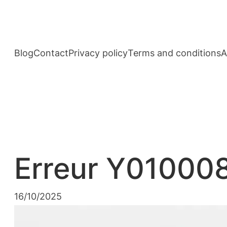
Aller
au
contenu
Blog
Contact
Privacy policy
Terms and conditions
A
Erreur Y010008
16/10/2025