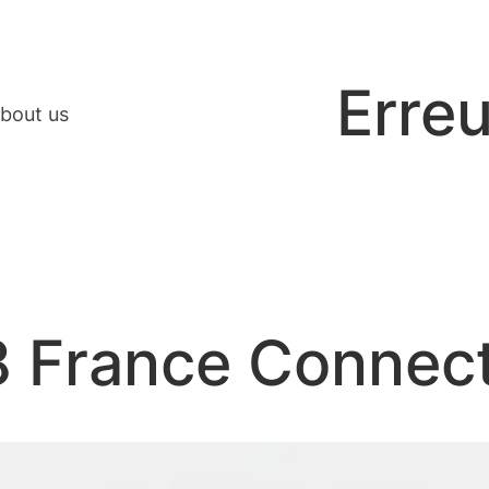
Erreu
bout us
 France Connect 