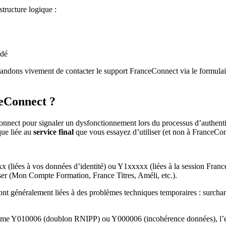
tructure logique :
ndé
dons vivement de contacter le support FranceConnect via le formulaire
eConnect ?
onnect pour signaler un dysfonctionnement lors du processus d’authentifi
que liée au
service final
que vous essayez d’utiliser (et non à FranceConn
 (liées à vos données d’identité) ou Y1xxxxx (liées à la session Fran
liser (Mon Compte Formation, France Titres, Améli, etc.).
ont généralement liées à des problèmes techniques temporaires : surchar
me Y010006 (doublon RNIPP) ou Y000006 (incohérence données), l’err