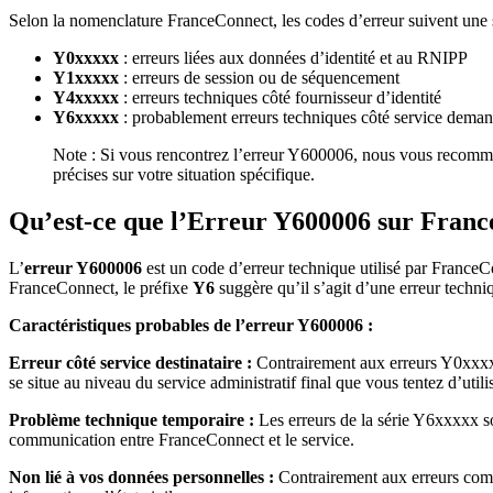
Selon la nomenclature FranceConnect, les codes d’erreur suivent une s
Y0xxxxx
: erreurs liées aux données d’identité et au RNIPP
Y1xxxxx
: erreurs de session ou de séquencement
Y4xxxxx
: erreurs techniques côté fournisseur d’identité
Y6xxxxx
: probablement erreurs techniques côté service dema
Note : Si vous rencontrez l’erreur Y600006, nous vous recomman
précises sur votre situation spécifique.
Qu’est-ce que l’Erreur Y600006 sur Franc
L’
erreur Y600006
est un code d’erreur technique utilisé par FranceC
FranceConnect, le préfixe
Y6
suggère qu’il s’agit d’une erreur techni
Caractéristiques probables de l’erreur Y600006 :
Erreur côté service destinataire :
Contrairement aux erreurs Y0xxxxx
se situe au niveau du service administratif final que vous tentez d’uti
Problème technique temporaire :
Les erreurs de la série Y6xxxxx s
communication entre FranceConnect et le service.
Non lié à vos données personnelles :
Contrairement aux erreurs com