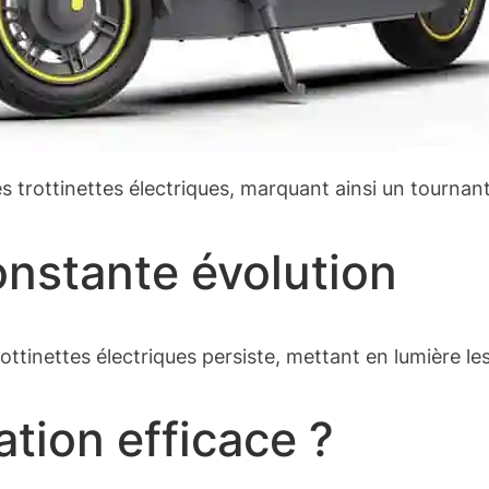
e des trottinettes électriques, marquant ainsi un tourn
onstante évolution
rottinettes électriques persiste, mettant en lumière l
tion efficace ?