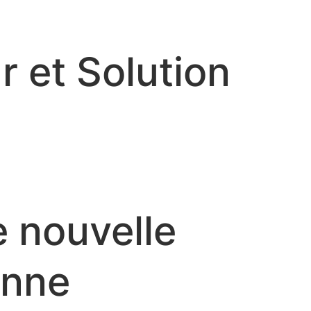
r et Solution
e nouvelle
onne