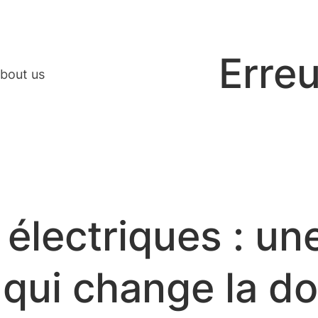
Erreu
bout us
 électriques : un
 qui change la d