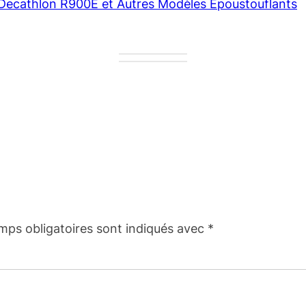
e Decathlon R900E et Autres Modèles Époustouflants
mps obligatoires sont indiqués avec
*