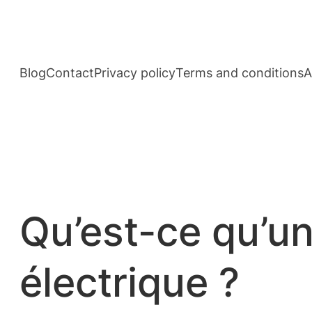
Aller
au
contenu
Blog
Contact
Privacy policy
Terms and conditions
A
Qu’est-ce qu’un
électrique ?