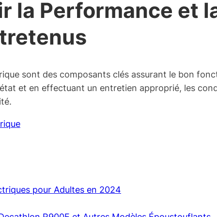
ir la Performance et l
ntretenus
trique sont des composants clés assurant le bon fonct
r état et en effectuant un entretien approprié, les co
té.
rique
ectriques pour Adultes en 2024
e Decathlon R900E et Autres Modèles Époustouflants