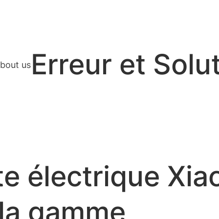
Erreur et Solu
bout us
te électrique Xia
r la gamme