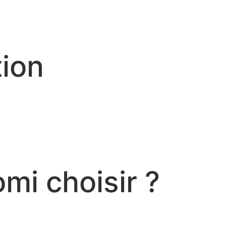
tion
omi choisir ?