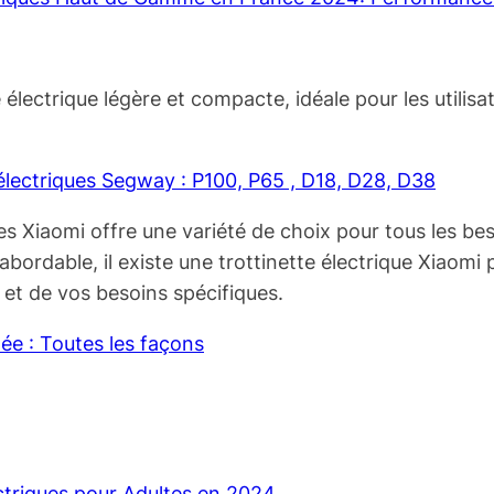
électrique légère et compacte, idéale pour les utilisa
 électriques Segway : P100, P65 , D18, D28, D38
es Xiaomi offre une variété de choix pour tous les be
rdable, il existe une trottinette électrique Xiaomi p
 et de vos besoins spécifiques.
ée : Toutes les façons
ectriques pour Adultes en 2024