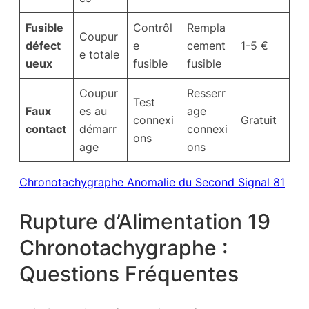
Fusible
Contrôl
Rempla
Coupur
défect
e
cement
1-5 €
e totale
ueux
fusible
fusible
Coupur
Resserr
Test
Faux
es au
age
connexi
Gratuit
contact
démarr
connexi
ons
age
ons
Chronotachygraphe Anomalie du Second Signal 81
Rupture d’Alimentation 19
Chronotachygraphe :
Questions Fréquentes