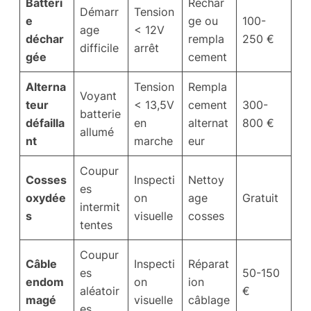
Batteri
Rechar
Démarr
Tension
e
ge ou
100-
age
< 12V
déchar
rempla
250 €
difficile
arrêt
gée
cement
Alterna
Tension
Rempla
Voyant
teur
< 13,5V
cement
300-
batterie
défailla
en
alternat
800 €
allumé
nt
marche
eur
Coupur
Cosses
Inspecti
Nettoy
es
oxydée
on
age
Gratuit
intermit
s
visuelle
cosses
tentes
Coupur
Câble
Inspecti
Réparat
es
50-150
endom
on
ion
aléatoir
€
magé
visuelle
câblage
es