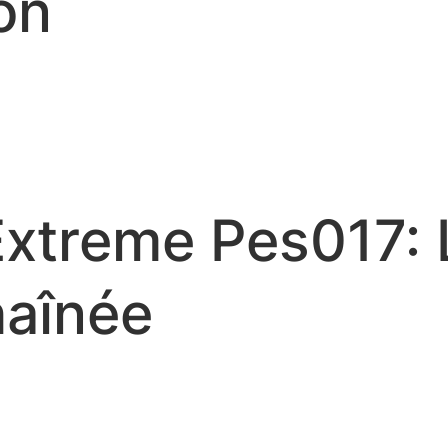
on
xtreme Pes017: L
haînée