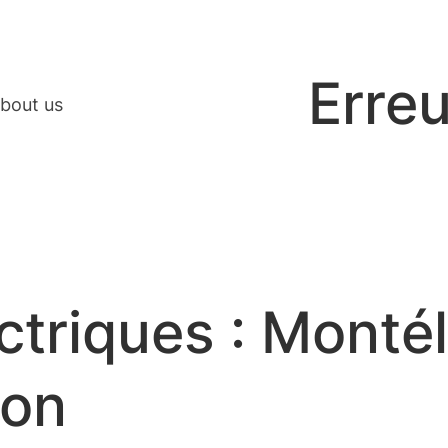
Erreu
bout us
ectriques : Monté
ion